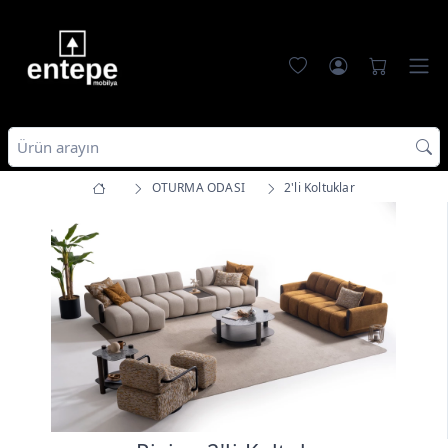
OTURMA ODASI
2'li Koltuklar