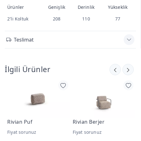
Ürünler
Genişlik
Derinlik
Yükseklik
2'li Koltuk
208
110
77
Teslimat
İlgili Ürünler
Rivian Puf
Rivian Berjer
R
Fiyat sorunuz
Fiyat sorunuz
F