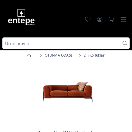
OTURMA ODASI
2'li Koltuklar