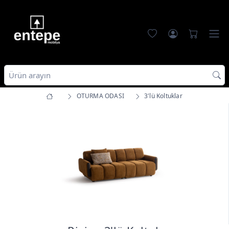
OTURMA ODASI
3'lü Koltuklar