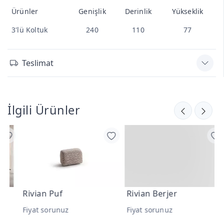
Ürünler
Genişlik
Derinlik
Yükseklik
3'lü Koltuk
240
110
77
Teslimat
İlgili Ürünler
Rivian Puf
Rivian Berjer
R
Fiyat sorunuz
Fiyat sorunuz
F