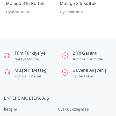
Malaga 3'lü Koltuk
Malaga 2'li Koltuk
M
Fiyat sorunuz
Fiyat sorunuz
F
Tüm Türkiye'ye
2 Yıl Garanti
Nakliye Montaj
Tüm Ürünlerimizde
Müşteri Desteği
Güvenli Alışveriş
7/24 Canlı Destek
SSL Sertifikalı
ENTEPE MOBİLYA A.Ş
İletişim
Üyelik Sözleşmesi