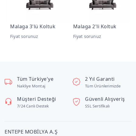
Malaga 3'lü Koltuk
Malaga 2'li Koltuk
M
Fiyat sorunuz
Fiyat sorunuz
F
Tüm Türkiye'ye
2 Yıl Garanti
Nakliye Montaj
Tüm Ürünlerimizde
Müşteri Desteği
Güvenli Alışveriş
7/24 Canlı Destek
SSL Sertifikalı
ENTEPE MOBİLYA A.Ş