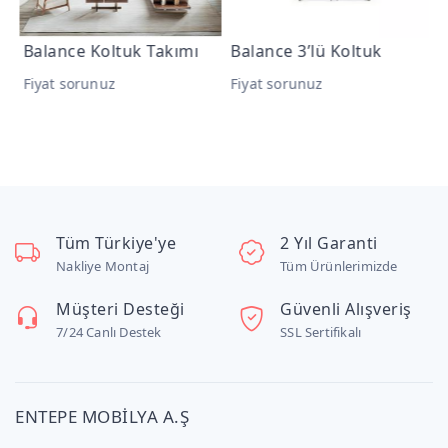
Balance Koltuk Takımı
Balance 3’lü Koltuk
B
Fiyat sorunuz
Fiyat sorunuz
F
Tüm Türkiye'ye
2 Yıl Garanti
Nakliye Montaj
Tüm Ürünlerimizde
Müşteri Desteği
Güvenli Alışveriş
7/24 Canlı Destek
SSL Sertifikalı
ENTEPE MOBİLYA A.Ş