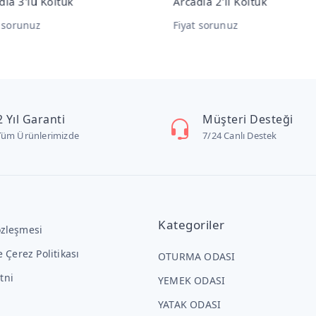
dia 2'li Koltuk
Arcadia Berjer
t sorunuz
Fiyat sorunuz
2 Yıl Garanti
Müşteri Desteği
Tüm Ürünlerimizde
7/24 Canlı Destek
Kategoriler
özleşmesi
ve Çerez Politikası
OTURMA ODASI
tni
YEMEK ODASI
YATAK ODASI