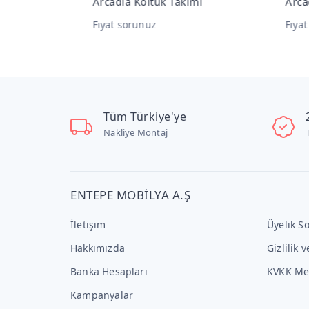
mı
Arcadia 3'lü Koltuk
Arca
Fiyat sorunuz
Fiya
Tüm Türkiye'ye
Nakliye Montaj
ENTEPE MOBİLYA A.Ş
İletişim
Üyelik S
Hakkımızda
Gizlilik 
Banka Hesapları
KVKK Me
Kampanyalar