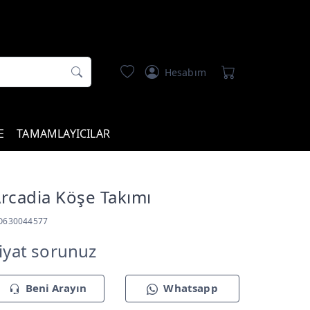
Hesabım
E
TAMAMLAYICILAR
rcadia Köşe Takımı
O630044577
iyat sorunuz
Beni Arayın
Whatsapp