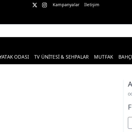
Kampanyalar
İletişim
YATAK ODASI
TV ÜNİTESİ & SEHPALAR
MUTFAK
BAHÇ
A
O
F