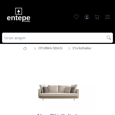
OTURMA ODASI
3'lü Koltuklar