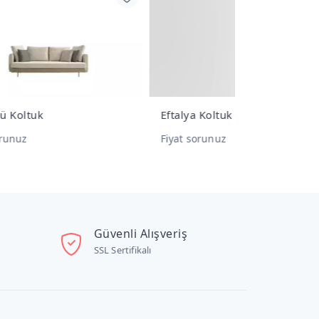
Eftalya Koltuk Takımı
Maga İtalyan
Fiyat sorunuz
Fiyat sorunu
Güvenli Alışveriş
SSL Sertifikalı