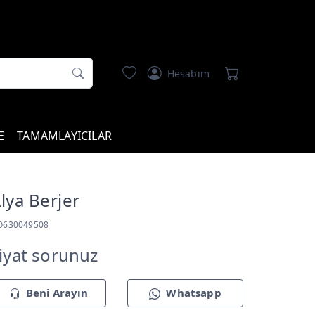
Hesabım
E
TAMAMLAYICILAR
lya Berjer
O630049508
iyat sorunuz
Beni Arayın
Whatsapp