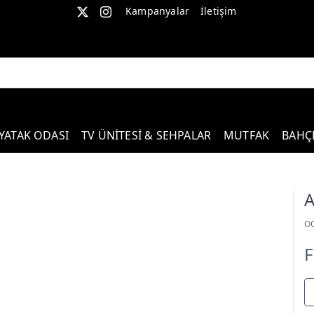
Kampanyalar
İletişim
YATAK ODASI
TV ÜNİTESİ & SEHPALAR
MUTFAK
BAHÇ
A
O
F