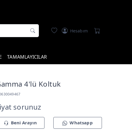
Hesabım
E
TAMAMLAYICILAR
amma 4'lü Koltuk
O630049467
iyat sorunuz
Beni Arayın
Whatsapp