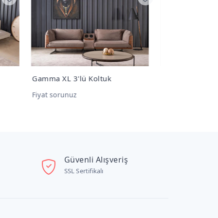
Gamma 3'lü Koltuk
Orissa 4'lü 
Fiyat sorunuz
Fiyat sorunu
Güvenli Alışveriş
SSL Sertifikalı