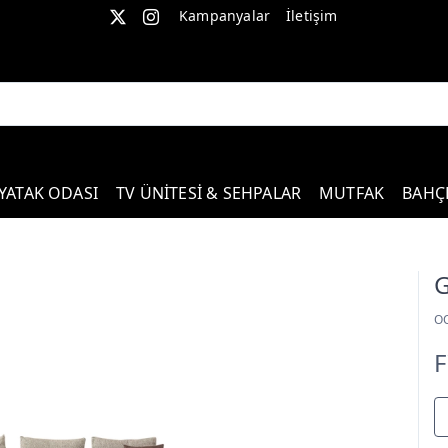
Kampanyalar
İletişim
YATAK ODASI
TV ÜNİTESİ & SEHPALAR
MUTFAK
BAHÇ
G
O
F