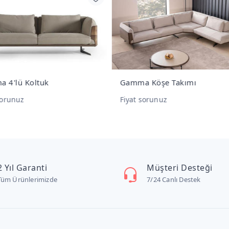
ma Köşe Takımı
Gamma XL 3'lü Koltuk
t sorunuz
Fiyat sorunuz
2 Yıl Garanti
Müşteri Desteği
Tüm Ürünlerimizde
7/24 Canlı Destek