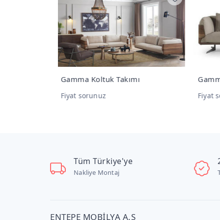
mı
Gamma 4'lü Koltuk
Gam
Fiyat sorunuz
Fiya
Tüm Türkiye'ye
Nakliye Montaj
ENTEPE MOBİLYA A.Ş