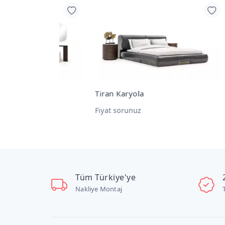
akımı
Tiran Karyola
Tira
Fiyat sorunuz
Fiya
Tüm Türkiye'ye
Nakliye Montaj