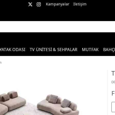
Kampanyalar
İletişim
YATAK ODASI
TV ÜNİTESİ & SEHPALAR
MUTFAK
BAHÇ
ı
T
O
F