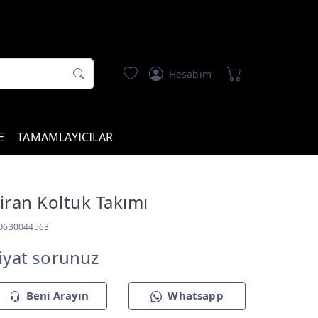
Hesabım
E
TAMAMLAYICILAR
iran Koltuk Takımı
O630044563
iyat sorunuz
Beni Arayın
Whatsapp