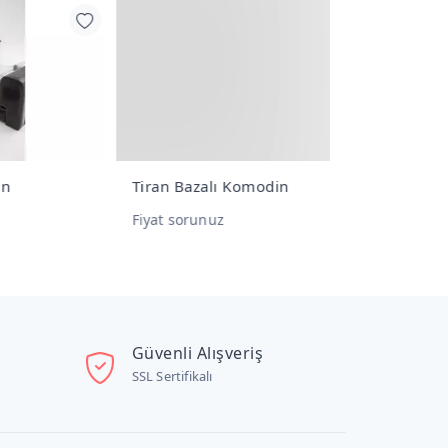
Tiran Bazalı Komodin
Dante Koltu
Fiyat sorunuz
Fiyat sorunu
Güvenli Alışveriş
SSL Sertifikalı