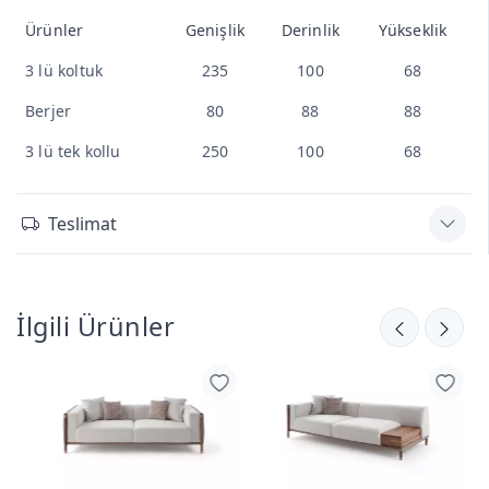
Ürünler
Genişlik
Derinlik
Yükseklik
3 lü koltuk
235
100
68
Berjer
80
88
88
3 lü tek kollu
250
100
68
Teslimat
İlgili Ürünler