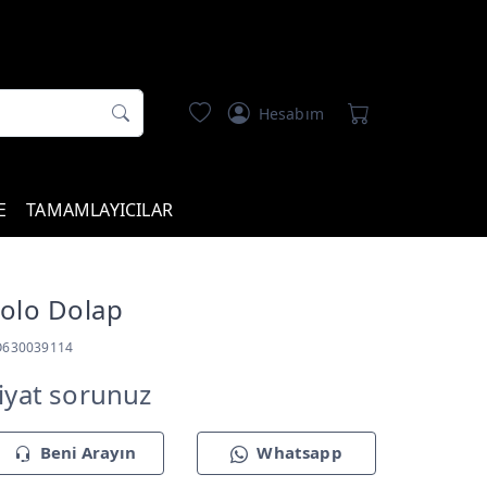
Hesabım
E
TAMAMLAYICILAR
olo Dolap
O630039114
iyat sorunuz
Beni Arayın
Whatsapp