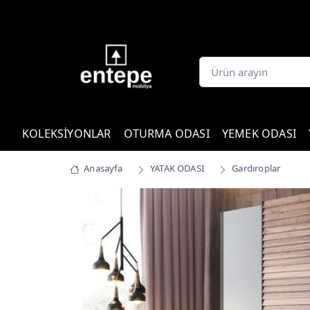
KOLEKSİYONLAR
OTURMA ODASI
YEMEK ODASI
Anasayfa
YATAK ODASI
Gardıroplar