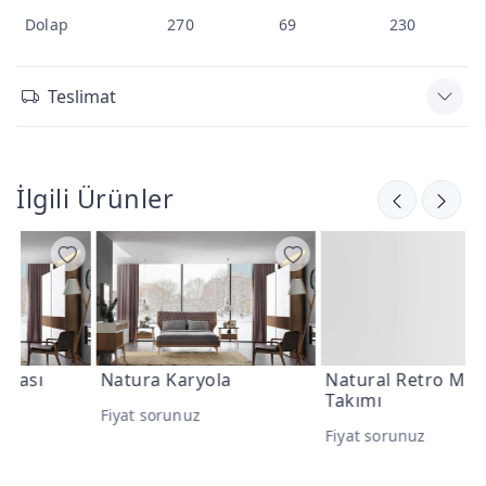
Dolap
270
69
230
Teslimat
İlgili Ürünler
Natura Karyola
Natural Retro Mutfak
G
Takımı
Fiyat sorunuz
F
Fiyat sorunuz