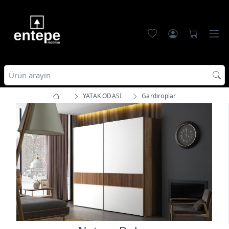
YATAK ODASI
Gardıroplar