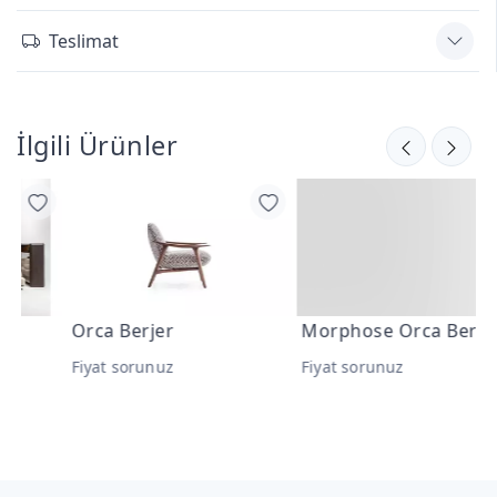
Teslimat
İlgili Ürünler
Orca Berjer
Morphose Orca Berjer
O
Fiyat sorunuz
Fiyat sorunuz
F