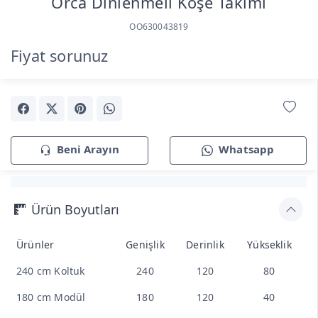
Orca Dinlenmeli Köşe Takımı
OO630043819
Fiyat sorunuz
Beni Arayın
Whatsapp
Ürün Boyutları
Ürünler
Genişlik
Derinlik
Yükseklik
240 cm Koltuk
240
120
80
180 cm Modül
180
120
40