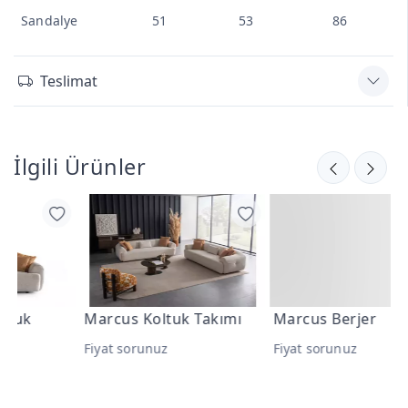
Sandalye
51
53
86
Teslimat
İlgili Ürünler
Marcus Koltuk Takımı
Marcus Berjer
M
T
Fiyat sorunuz
Fiyat sorunuz
F