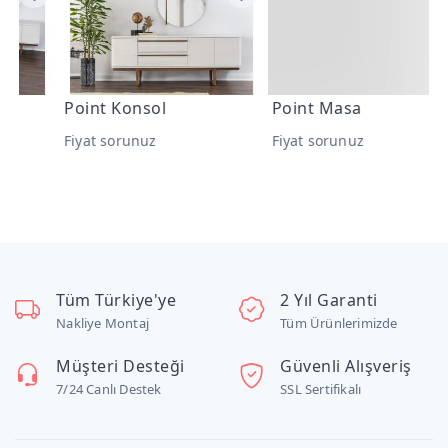
Point Konsol
Point Masa
P
T
Fiyat sorunuz
Fiyat sorunuz
F
Tüm Türkiye'ye
2 Yıl Garanti
Nakliye Montaj
Tüm Ürünlerimizde
Müşteri Desteği
Güvenli Alışveriş
7/24 Canlı Destek
SSL Sertifikalı