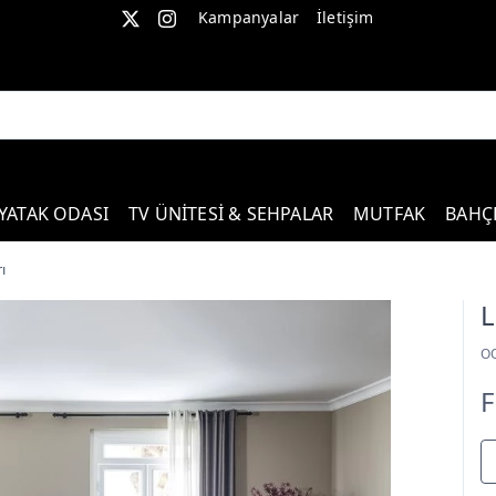
Kampanyalar
İletişim
YATAK ODASI
TV ÜNİTESİ & SEHPALAR
MUTFAK
BAHÇ
ı
L
O
F