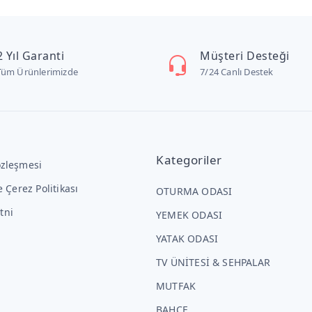
2 Yıl Garanti
Müşteri Desteği
Tüm Ürünlerimizde
7/24 Canlı Destek
Kategoriler
özleşmesi
ve Çerez Politikası
OTURMA ODASI
tni
YEMEK ODASI
YATAK ODASI
TV ÜNİTESİ & SEHPALAR
MUTFAK
BAHÇE