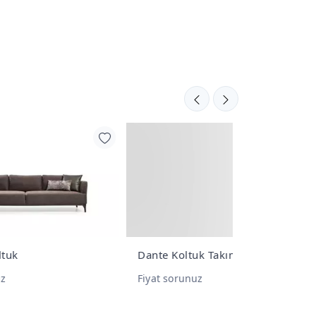
Dante Koltuk Takımı
Dante 4'lü K
Fiyat sorunuz
Fiyat sorunu