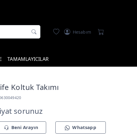
Hesabım
E
TAMAMLAYICILAR
ife Koltuk Takımı
O630049420
iyat sorunuz
Beni Arayın
Whatsapp