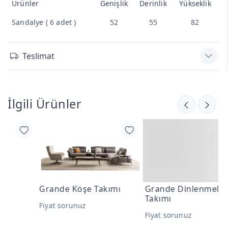
Ürünler
Genişlik
Derinlik
Yükseklik
Sandalye ( 6 adet )
52
55
82
Teslimat
İlgili Ürünler
Grande Köşe Takımı
Grande Dinlenmeli Köşe
G
Takımı
B
Fiyat sorunuz
Fiyat sorunuz
F