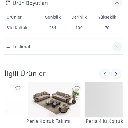
Ürün Boyutları
Ürünler
Genişlik
Derinlik
Yükseklik
3'lü Koltuk
234
100
70
Teslimat
İlgili Ürünler
Perla Koltuk Takımı
Perla 4'lü Koltuk
P
T