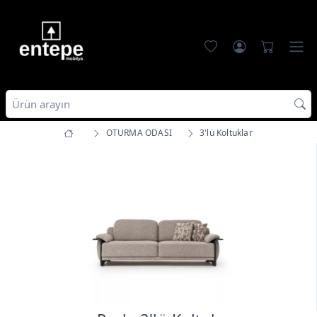
OTURMA ODASI
3'lü Koltuklar