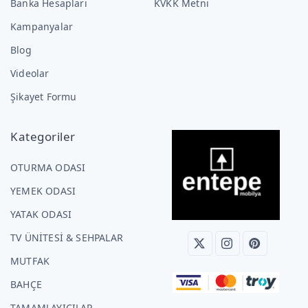
Banka Hesapları
KVKK Metni
Kampanyalar
Blog
Videolar
Şikayet Formu
Kategoriler
OTURMA ODASI
YEMEK ODASI
YATAK ODASI
TV ÜNİTESİ & SEHPALAR
MUTFAK
BAHÇE
TAMAMLAYICILAR