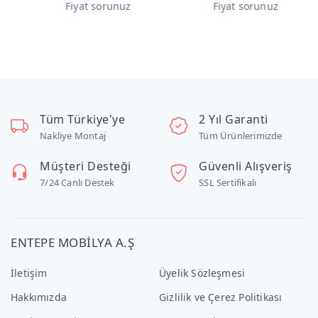
Fiyat sorunuz
Fiyat sorunuz
F
Tüm Türkiye'ye
2 Yıl Garanti
Nakliye Montaj
Tüm Ürünlerimizde
Müşteri Desteği
Güvenli Alışveriş
7/24 Canlı Destek
SSL Sertifikalı
ENTEPE MOBİLYA A.Ş
İletişim
Üyelik Sözleşmesi
Hakkımızda
Gizlilik ve Çerez Politikası