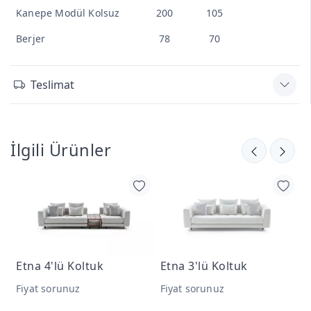
Kanepe Modül Kolsuz
200
105
Berjer
78
70
Teslimat
İlgili Ürünler
Etna 4'lü Koltuk
Etna 3'lü Koltuk
E
Fiyat sorunuz
Fiyat sorunuz
F