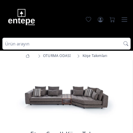
OTURMA ODASI
Köşe Takımları