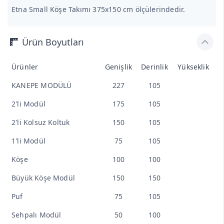
Etna Small Köşe Takımı 375x150 cm ölçülerindedir.
Ürün Boyutları
Ürünler
Genişlik
Derinlik
Yükseklik
KANEPE MODÜLÜ
227
105
2'li Modül
175
105
2'li Kolsuz Koltuk
150
105
1'li Modül
75
105
Köşe
100
100
Büyük Köşe Modül
150
150
Puf
75
105
Sehpalı Modül
50
100