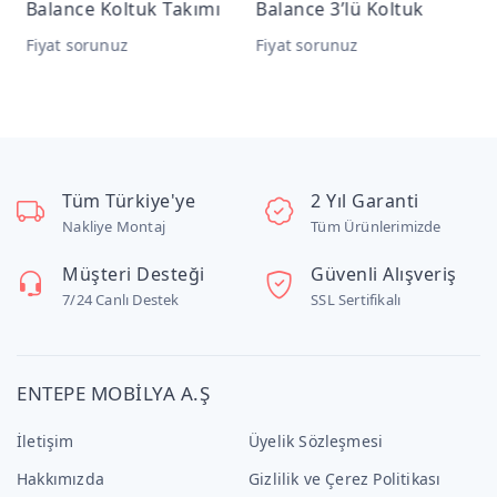
Balance Koltuk Takımı
Balance 3’lü Koltuk
B
Fiyat sorunuz
Fiyat sorunuz
F
Tüm Türkiye'ye
2 Yıl Garanti
Nakliye Montaj
Tüm Ürünlerimizde
Müşteri Desteği
Güvenli Alışveriş
7/24 Canlı Destek
SSL Sertifikalı
ENTEPE MOBİLYA A.Ş
İletişim
Üyelik Sözleşmesi
Hakkımızda
Gizlilik ve Çerez Politikası