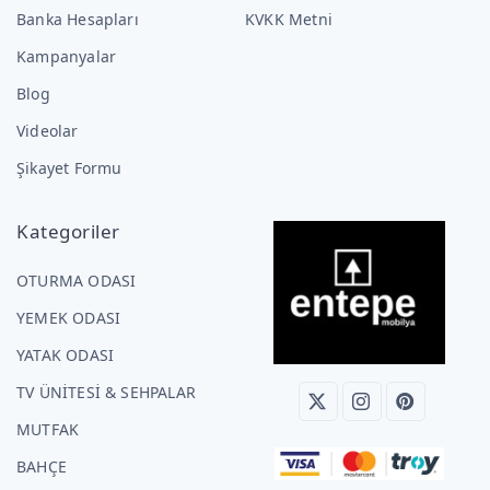
Banka Hesapları
KVKK Metni
Kampanyalar
Blog
Videolar
Şikayet Formu
Kategoriler
OTURMA ODASI
YEMEK ODASI
YATAK ODASI
TV ÜNİTESİ & SEHPALAR
MUTFAK
BAHÇE