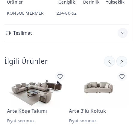
Ürünler
Genişlik
Derinlik
Yükseklik
KONSOL MERMER
234-80-52
Teslimat
İlgili Ürünler
Arte Köşe Takımı
Arte 3'lü Koltuk
A
Fiyat sorunuz
Fiyat sorunuz
F