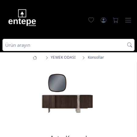
YEMEK ODASI
Konsollar