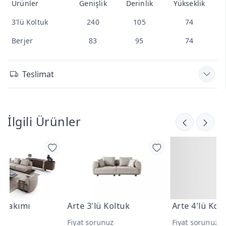
Ürünler
Genişlik
Derinlik
Yükseklik
3'lü Koltuk
240
105
74
Berjer
83
95
74
Teslimat
İlgili Ürünler
Arte 3'lü Koltuk
Arte 4'lü Koltuk
A
Fiyat sorunuz
Fiyat sorunuz
F