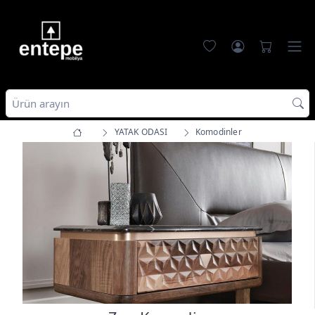
YATAK ODASI
Komodinler