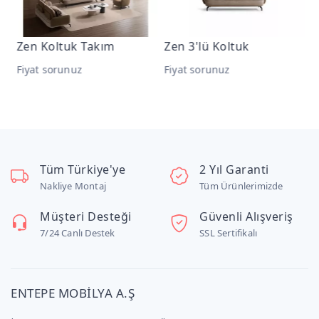
Zen Koltuk Takım
Zen 3'lü Koltuk
Zen 
Fiyat sorunuz
Fiyat sorunuz
Fiya
Tüm Türkiye'ye
2 Yıl Garanti
Nakliye Montaj
Tüm Ürünlerimizde
Müşteri Desteği
Güvenli Alışveriş
7/24 Canlı Destek
SSL Sertifikalı
ENTEPE MOBİLYA A.Ş