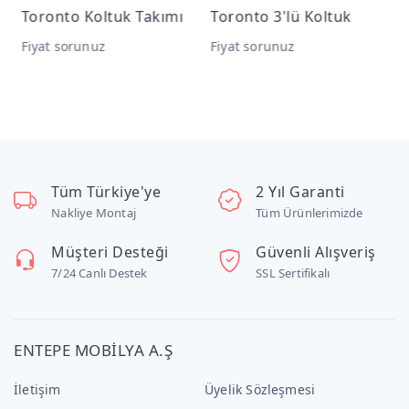
Toronto Koltuk Takımı
Toronto 3'lü Koltuk
T
Fiyat sorunuz
Fiyat sorunuz
F
Tüm Türkiye'ye
2 Yıl Garanti
Nakliye Montaj
Tüm Ürünlerimizde
Müşteri Desteği
Güvenli Alışveriş
7/24 Canlı Destek
SSL Sertifikalı
ENTEPE MOBİLYA A.Ş
İletişim
Üyelik Sözleşmesi