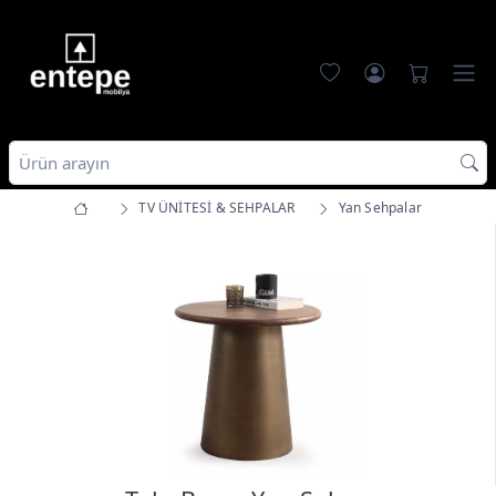
TV ÜNİTESİ & SEHPALAR
Yan Sehpalar