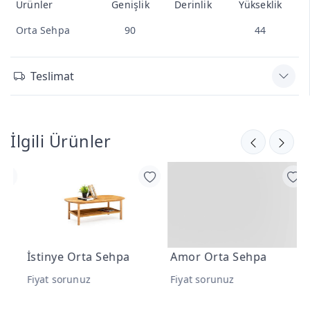
Ürünler
Genişlik
Derinlik
Yükseklik
Orta Sehpa
90
44
Teslimat
İlgili Ürünler
İstinye Orta Sehpa
Amor Orta Sehpa
A
Fiyat sorunuz
Fiyat sorunuz
F