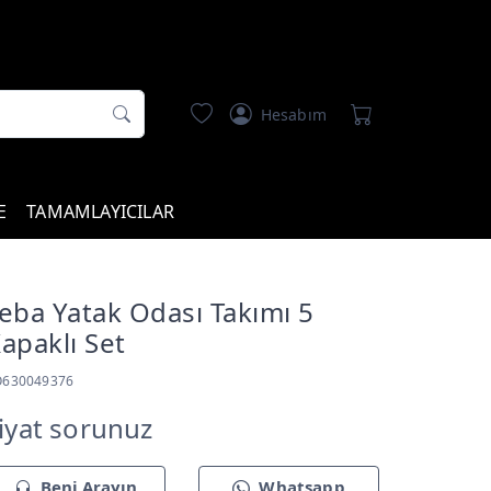
Hesabım
E
TAMAMLAYICILAR
eba Yatak Odası Takımı 5
apaklı Set
O630049376
iyat sorunuz
Beni Arayın
Whatsapp