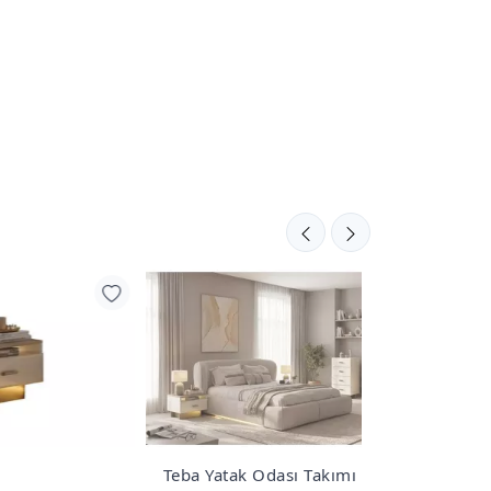
Teba Yatak Odası Takımı Yer Set
Art Beyaz Ya