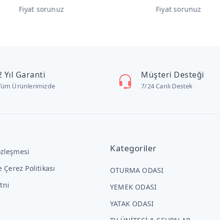
t sorunuz
Fiyat sorunuz
2 Yıl Garanti
Müşteri Desteği
Tüm Ürünlerimizde
7/24 Canlı Destek
Kategoriler
özleşmesi
ve Çerez Politikası
OTURMA ODASI
tni
YEMEK ODASI
YATAK ODASI