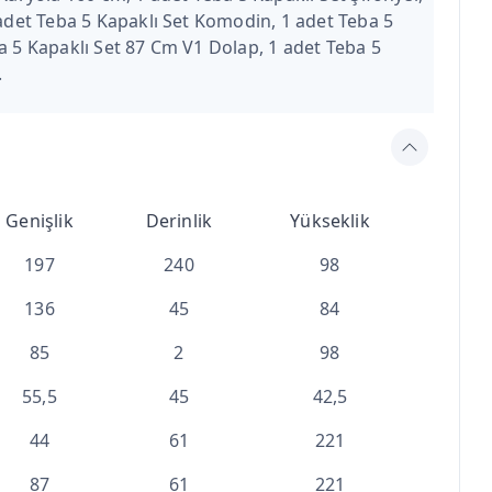
 adet Teba 5 Kapaklı Set Komodin, 1 adet Teba 5
a 5 Kapaklı Set 87 Cm V1 Dolap, 1 adet Teba 5
.
Genişlik
Derinlik
Yükseklik
197
240
98
136
45
84
85
2
98
55,5
45
42,5
44
61
221
87
61
221