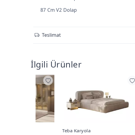
87 Cm V2 Dolap
Teslimat
İlgili Ürünler
akımı
Teba Karyola
Teba