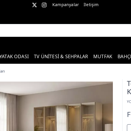
Kampanyalar
İletişim
YATAK ODASI
TV ÜNİTESİ & SEHPALAR
MUTFAK
BAHÇ
arı
T
K
Y
F