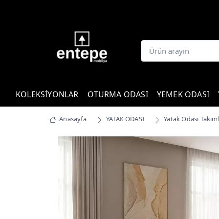
KOLEKSİYONLAR
OTURMA ODASI
YEMEK ODASI
Anasayfa
YATAK ODASI
Yatak Odası Takıml