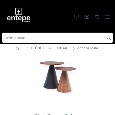
TV ÜNİTESİ & SEHPALAR
Zigon Sehpalar