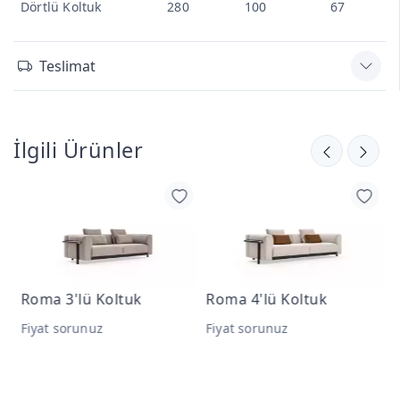
Dörtlü Koltuk
280
100
67
Teslimat
İlgili Ürünler
Roma 3'lü Koltuk
Roma 4'lü Koltuk
R
T
Fiyat sorunuz
Fiyat sorunuz
F