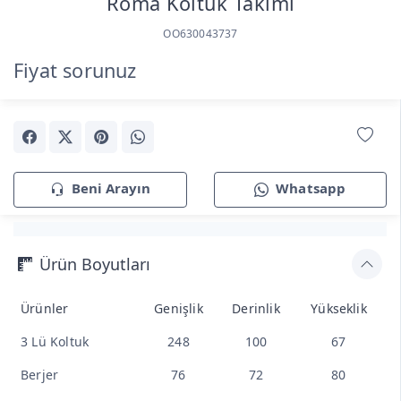
Roma Koltuk Takımı
OO630043737
Fiyat sorunuz
Beni Arayın
Whatsapp
Ürün Boyutları
Ürünler
Genişlik
Derinlik
Yükseklik
3 Lü Koltuk
248
100
67
Berjer
76
72
80