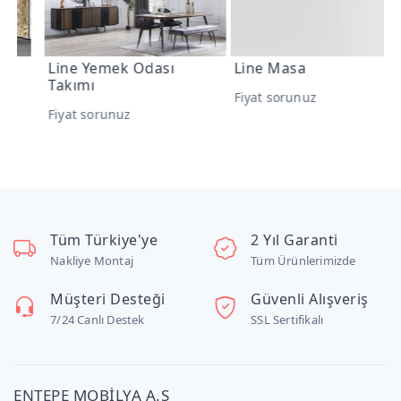
Line Yemek Odası
Line Masa
L
Takımı
Fiyat sorunuz
F
Fiyat sorunuz
Tüm Türkiye'ye
2 Yıl Garanti
Nakliye Montaj
Tüm Ürünlerimizde
Müşteri Desteği
Güvenli Alışveriş
7/24 Canlı Destek
SSL Sertifikalı
ENTEPE MOBİLYA A.Ş