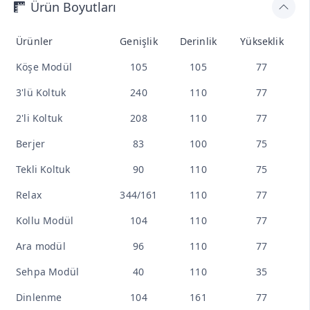
Ürün Boyutları
Ürünler
Genişlik
Derinlik
Yükseklik
Köşe Modül
105
105
77
3'lü Koltuk
240
110
77
2'li Koltuk
208
110
77
Berjer
83
100
75
Tekli Koltuk
90
110
75
Relax
344/161
110
77
Kollu Modül
104
110
77
Ara modül
96
110
77
Sehpa Modül
40
110
35
Dinlenme
104
161
77