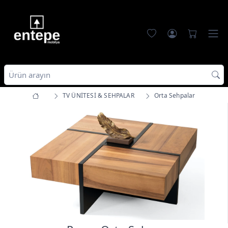
TV ÜNİTESİ & SEHPALAR
Orta Sehpalar