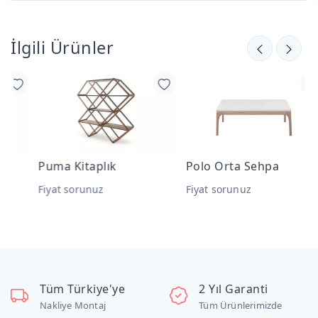
İlgili Ürünler
Puma Kitaplık
Polo Orta Sehpa
İ
Fiyat sorunuz
Fiyat sorunuz
F
Tüm Türkiye'ye
2 Yıl Garanti
Nakliye Montaj
Tüm Ürünlerimizde