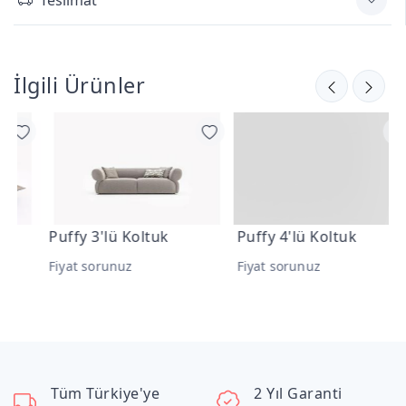
İlgili Ürünler
Puffy 3'lü Koltuk
Puffy 4'lü Koltuk
P
Fiyat sorunuz
Fiyat sorunuz
F
Tüm Türkiye'ye
2 Yıl Garanti