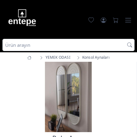
YEMEK ODASI
Konsol Aynaları