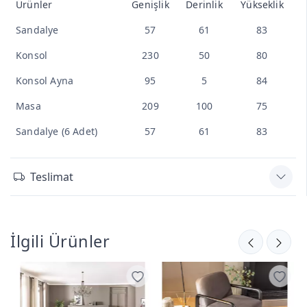
Ürünler
Genişlik
Derinlik
Yükseklik
Sandalye
57
61
83
Konsol
230
50
80
Konsol Ayna
95
5
84
Masa
209
100
75
Sandalye (6 Adet)
57
61
83
Teslimat
İlgili Ürünler