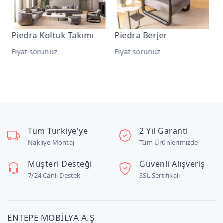
Piedra Koltuk Takımı
Piedra Berjer
P
Fiyat sorunuz
Fiyat sorunuz
F
Tüm Türkiye'ye
2 Yıl Garanti
Nakliye Montaj
Tüm Ürünlerimizde
Müşteri Desteği
Güvenli Alışveriş
7/24 Canlı Destek
SSL Sertifikalı
ENTEPE MOBİLYA A.Ş