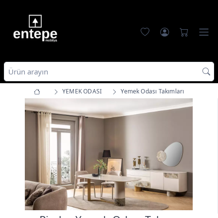
YEMEK ODASI
Yemek Odası Takımları