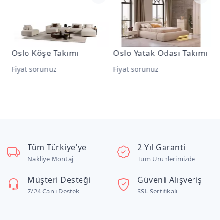
Oslo Köşe Takımı
Oslo Yatak Odası Takımı
O
T
Fiyat sorunuz
Fiyat sorunuz
F
Tüm Türkiye'ye
2 Yıl Garanti
Nakliye Montaj
Tüm Ürünlerimizde
Müşteri Desteği
Güvenli Alışveriş
7/24 Canlı Destek
SSL Sertifikalı