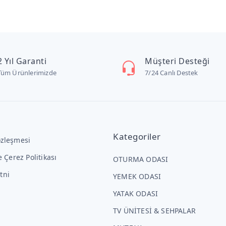
2 Yıl Garanti
Müşteri Desteği
Tüm Ürünlerimizde
7/24 Canlı Destek
Kategoriler
özleşmesi
ve Çerez Politikası
OTURMA ODASI
tni
YEMEK ODASI
YATAK ODASI
TV ÜNİTESİ & SEHPALAR