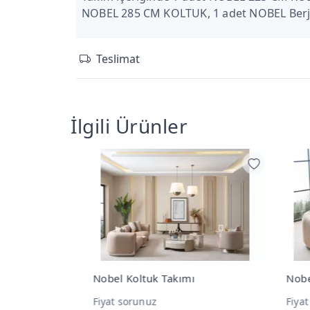
NOBEL 285 CM KOLTUK, 1 adet NOBEL Berje
Teslimat
İlgili Ürünler
ı
Nobel 2'li Koltuk
Nobe
Fiyat sorunuz
Fiya