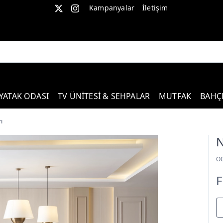
Kampanyalar
İletişim
YATAK ODASI
TV ÜNİTESİ & SEHPALAR
MUTFAK
BAHÇ
ı
N
O
F