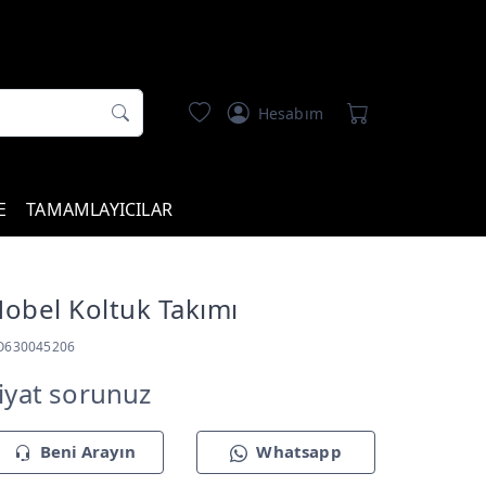
Hesabım
E
TAMAMLAYICILAR
obel Koltuk Takımı
O630045206
iyat sorunuz
Beni Arayın
Whatsapp