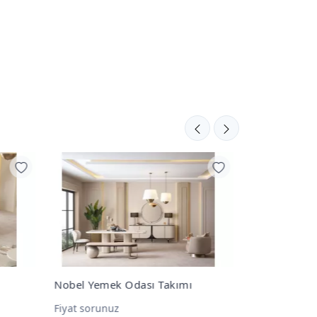
Nobel Konsol
Dante Koltu
Fiyat sorunuz
Fiyat sorunu