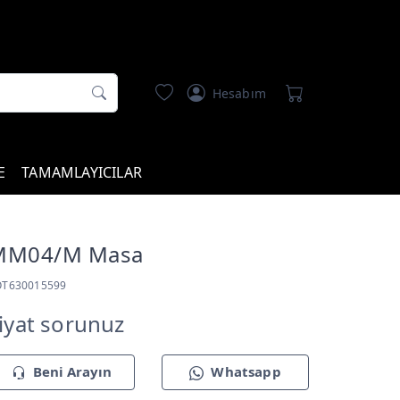
Hesabım
E
TAMAMLAYICILAR
MM04/M Masa
OT630015599
iyat sorunuz
Beni Arayın
Whatsapp