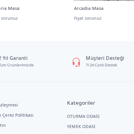
oria Masa
Arcadia Masa
t sorunuz
Fiyat sorunuz
2 Yıl Garanti
Müşteri Desteği
Tüm Ürünlerimizde
7/24 Canlı Destek
Kategoriler
özleşmesi
ve Çerez Politikası
OTURMA ODASI
tni
YEMEK ODASI