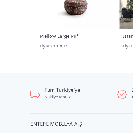
Takımı
Mellow Large Puf
İsta
Fiyat sorunuz
Fiya
Tüm Türkiye'ye
Nakliye Montaj
ENTEPE MOBİLYA A.Ş