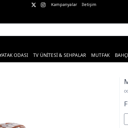
Kampanyalar
İletişim
YATAK ODASI
TV ÜNİTESİ & SEHPALAR
MUTFAK
BAHÇ
M
O
F