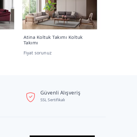
Atina Koltuk Takımı Koltuk
Mozart 4'lü 
Takımı
Fiyat sorunu
Fiyat sorunuz
Güvenli Alışveriş
SSL Sertifikalı