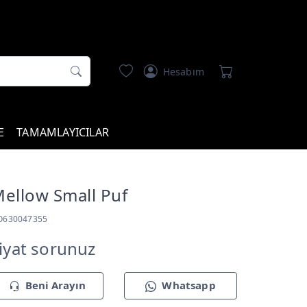
Hesabım
E
TAMAMLAYICILAR
ellow Small Puf
O630047355
iyat sorunuz
Beni Arayın
Whatsapp