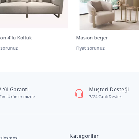
on 4'lü Koltuk
Masion berjer
t sorunuz
Fiyat sorunuz
2 Yıl Garanti
Müşteri Desteği
Tüm Ürünlerimizde
7/24 Canlı Destek
Kategoriler
özleşmesi