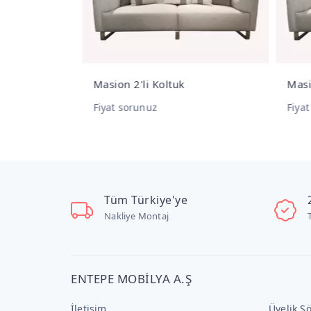
mı
Masion 2'li Koltuk
Masi
Fiyat sorunuz
Fiya
Tüm Türkiye'ye
Nakliye Montaj
ENTEPE MOBİLYA A.Ş
İletişim
Üyelik S