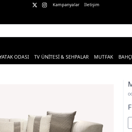
Kampanyalar
İletişim
YATAK ODASI
TV ÜNİTESİ & SEHPALAR
MUTFAK
BAHÇ
M
O
F