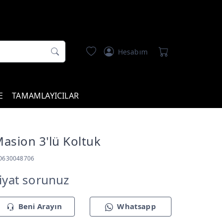
Hesabım
E
TAMAMLAYICILAR
asion 3'lü Koltuk
O630048706
iyat sorunuz
Beni Arayın
Whatsapp