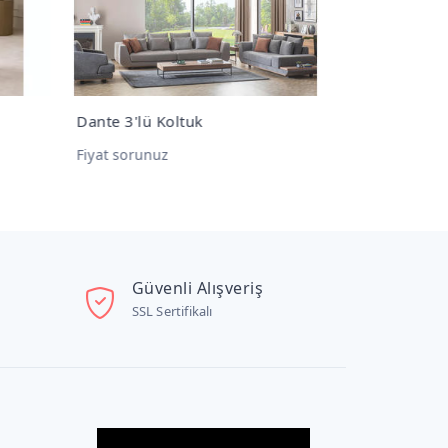
Dante 3'lü Koltuk
Maga 3'lü K
Fiyat sorunuz
Fiyat sorunu
Güvenli Alışveriş
SSL Sertifikalı