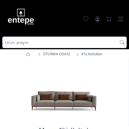
OTURMA ODASI
4'lü Koltuklar