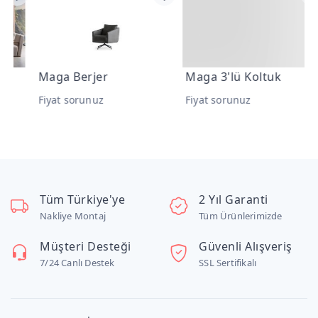
Maga Berjer
Maga 3'lü Koltuk
M
Fiyat sorunuz
Fiyat sorunuz
F
Tüm Türkiye'ye
2 Yıl Garanti
Nakliye Montaj
Tüm Ürünlerimizde
Müşteri Desteği
Güvenli Alışveriş
7/24 Canlı Destek
SSL Sertifikalı