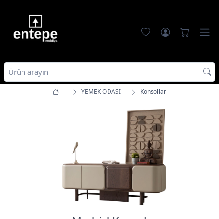
YEMEK ODASI
Konsollar