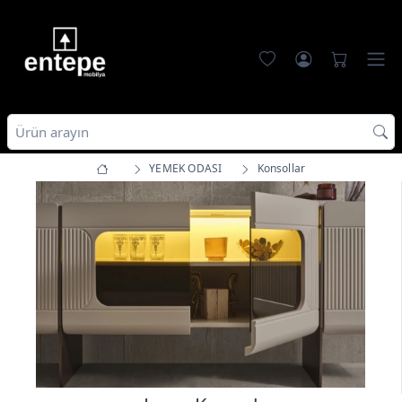
YEMEK ODASI
Konsollar