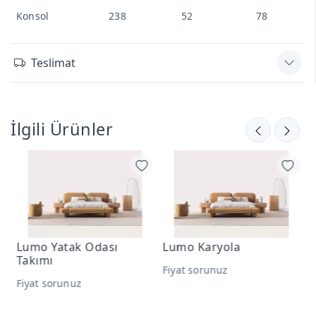
Konsol
238
52
78
Teslimat
İlgili Ürünler
sı
Lumo Karyola
Lumo Yemek Odası
Takımı
Fiyat sorunuz
Fiyat sorunuz