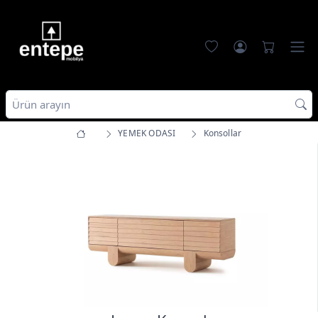
YEMEK ODASI
Konsollar