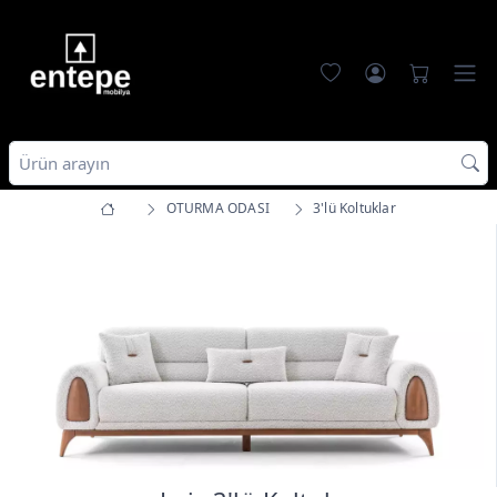
OTURMA ODASI
3'lü Koltuklar