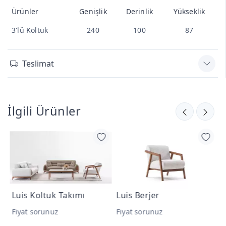
Ürünler
Genişlik
Derinlik
Yükseklik
3'lü Koltuk
240
100
87
Teslimat
İlgili Ürünler
ı
Luis Berjer
Luisa Koltuk Takımı
Fiyat sorunuz
Fiyat sorunuz