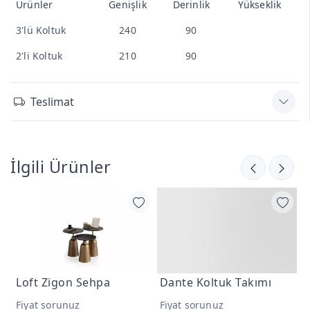
Ürünler
Genişlik
Derinlik
Yükseklik
3'lü Koltuk
240
90
2'li Koltuk
210
90
Teslimat
İlgili Ürünler
Loft Zigon Sehpa
Dante Koltuk Takımı
D
Fiyat sorunuz
Fiyat sorunuz
F