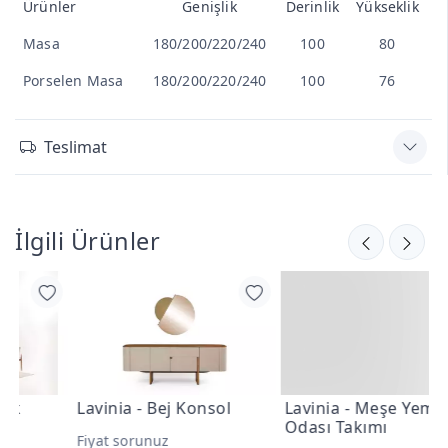
Ürünler
Genişlik
Derinlik
Yükseklik
Masa
180/200/220/240
100
80
Porselen Masa
180/200/220/240
100
76
Teslimat
İlgili Ürünler
Lavinia - Bej Konsol
Lavinia - Meşe Yemek
L
Odası Takımı
O
Fiyat sorunuz