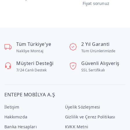
Fiyat sorunuz
F
Tüm Türkiye'ye
2 Yıl Garanti
Nakliye Montaj
Tüm Ürünlerimizde
Müşteri Desteği
Güvenli Alışveriş
7/24 Canlı Destek
SSL Sertifikalı
ENTEPE MOBİLYA A.Ş
İletişim
Üyelik Sözleşmesi
Hakkımızda
Gizlilik ve Çerez Politikası
Banka Hesapları
KVKK Metni