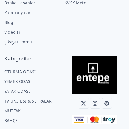
Banka Hesapları
KVKK Metni
Kampanyalar
Blog
Videolar
Şikayet Formu
Kategoriler
OTURMA ODASI
YEMEK ODASI
YATAK ODASI
TV ÜNİTESİ & SEHPALAR
MUTFAK
BAHÇE